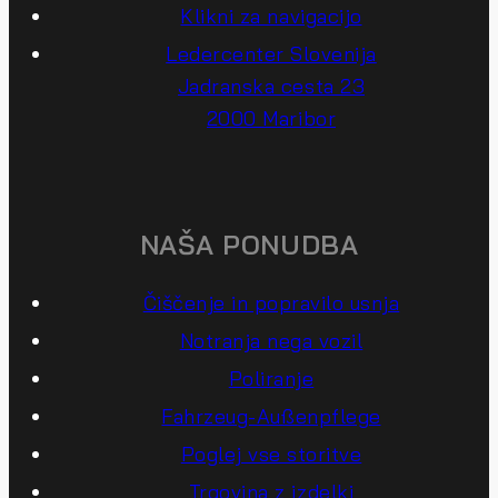
Klikni za navigacijo
Ledercenter Slovenija
Jadranska cesta 23
2000 Maribor
NAŠA PONUDBA
Čiščenje in popravilo usnja
Notranja nega vozil
Poliranje
Fahrzeug-Außenpflege
Poglej vse storitve
Trgovina z izdelki