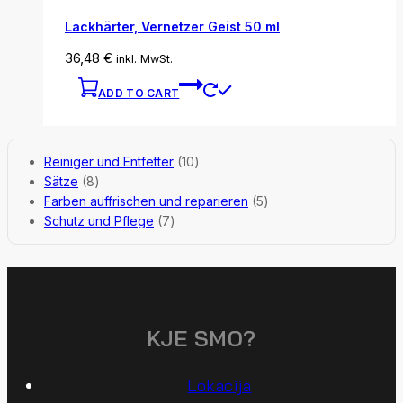
Lackhärter, Vernetzer Geist 50 ml
36,48
€
inkl. MwSt.
ADD TO CART
Reiniger und Entfetter
10
Sätze
8
Farben auffrischen und reparieren
5
Schutz und Pflege
7
KJE SMO?
Lokacija