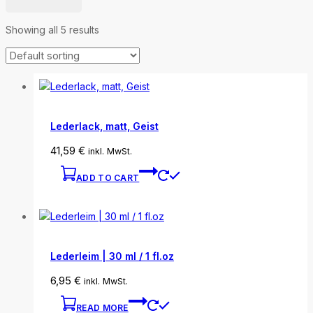
Showing all
5
results
Lederlack, matt, Geist
41,59
€
inkl. MwSt.
ADD TO CART
Lederleim | 30 ml / 1 fl.oz
6,95
€
inkl. MwSt.
READ MORE